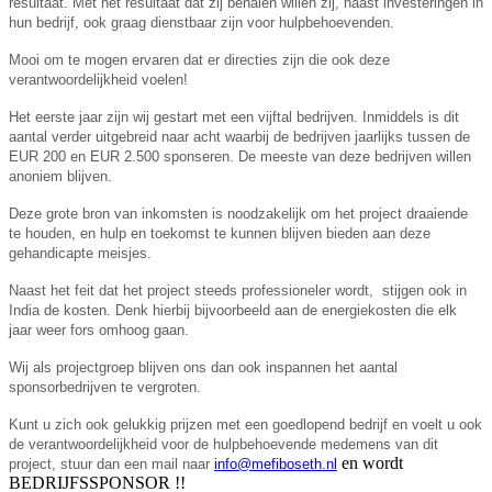
resultaat. Met het resultaat dat zij behalen willen zij, naast investeringen in
hun bedrijf, ook graag dienstbaar zijn voor hulpbehoevenden.
Mooi om te mogen ervaren dat er directies zijn die ook deze
verantwoordelijkheid voelen!
Het eerste jaar zijn wij gestart met een vijftal bedrijven. Inmiddels is dit
aantal verder uitgebreid naar acht waarbij de bedrijven jaarlijks tussen de
EUR 200 en EUR 2.500 sponseren. De meeste van deze bedrijven willen
anoniem blijven.
Deze grote bron van inkomsten is noodzakelijk om het project draaiende
te houden, en hulp en toekomst te kunnen blijven bieden aan deze
gehandicapte meisjes.
Naast het feit dat het project steeds professioneler wordt,
stijgen ook in
India de kosten. Denk hierbij bijvoorbeeld aan de energiekosten die elk
jaar weer fors omhoog gaan.
Wij als projectgroep blijven ons dan ook inspannen het aantal
sponsorbedrijven te vergroten.
Kunt u zich ook gelukkig prijzen met een goedlopend bedrijf en voelt u ook
de verantwoordelijkheid voor de hulpbehoevende medemens van dit
en wordt
project, stuur dan een mail naar
info@mefiboseth.nl
BEDRIJFSSPONSOR !!