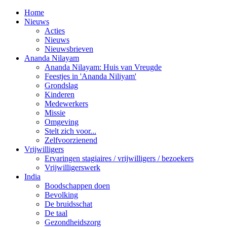
Home
Nieuws
Acties
Nieuws
Nieuwsbrieven
Ananda Nilayam
Ananda Nilayam: Huis van Vreugde
Feestjes in 'Ananda Niliyam'
Grondslag
Kinderen
Medewerkers
Missie
Omgeving
Stelt zich voor...
Zelfvoorzienend
Vrijwilligers
Ervaringen stagiaires / vrijwilligers / bezoekers
Vrijwilligerswerk
India
Boodschappen doen
Bevolking
De bruidsschat
De taal
Gezondheidszorg